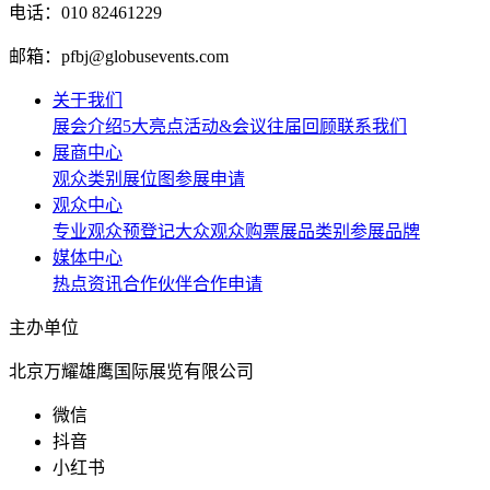
电话：010 82461229
邮箱：pfbj@globusevents.com
关于我们
展会介绍
5大亮点
活动&会议
往届回顾
联系我们
展商中心
观众类别
展位图
参展申请
观众中心
专业观众预登记
大众观众购票
展品类别
参展品牌
媒体中心
热点资讯
合作伙伴
合作申请
主办单位
北京万耀雄鹰国际展览有限公司
微信
抖音
小红书