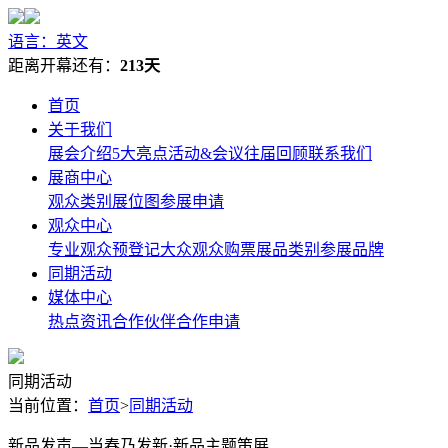
语言：英文
距离开幕还有：
213天
首页
关于我们
展会介绍
5大亮点
活动&会议
往届回顾
联系我们
展商中心
观众类别
展位图
参展申请
观众中心
专业观众预登记
大众观众购票
展品类别
参展品牌
同期活动
媒体中心
热点资讯
合作伙伴
合作申请
同期活动
当前位置：
首页
>
同期活动
新品发声—当春乃发新·新品主题策展