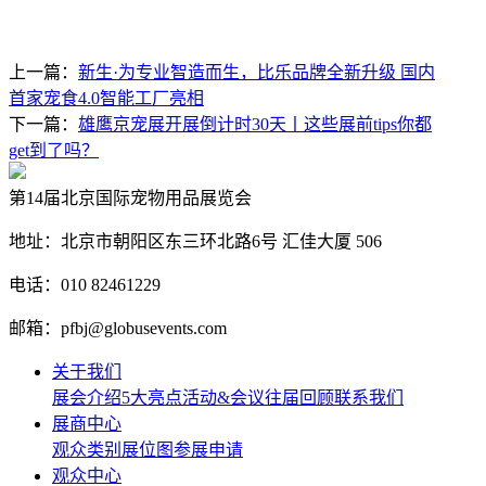
上一篇：
新生·为专业智造而生，比乐品牌全新升级 国内
首家宠食4.0智能工厂亮相
下一篇：
雄鹰京宠展开展倒计时30天丨这些展前tips你都
get到了吗？
第14届北京国际宠物用品展览会
地址：北京市朝阳区东三环北路6号‌ 汇佳大厦 506
电话：010 82461229
邮箱：pfbj@globusevents.com
关于我们
展会介绍
5大亮点
活动&会议
往届回顾
联系我们
展商中心
观众类别
展位图
参展申请
观众中心