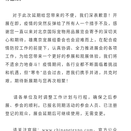
对于
此次延期给您带来的不便，我们深表歉意！开
展在即，疫情的突然反弹给了所有人一个措手不及，
感
谢您一直以来对北
京国际宠物用品展览会
寄予的深切关
心和期待，雄鹰京宠展组委会也会迎难而上，在配合疫
情防控工作的前提下，认真协调、全力推进展会的各项
工作，为给您带来一个更好的参展和观展体验，我们将
不遗余力地奋斗！
疫情期间，各行业都不断面临着挑战
和机遇，但“寒冬”总会过去，愿我们携手并进，共克时
艰，期待新展期与您再次相聚！
请各单位及时调整工作计划与行程，确保之后参
展、参会的顺利。已报名同期活动的参会人员、已注册
登记的观众，展会延期后可继续使用，无需变更。
请关注官网：www.chinapetexpo.com、官方公众