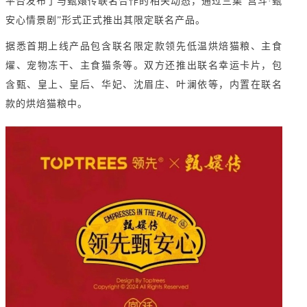
平台发布了与甄嬛传联名合作的相关动态，通过三集“宫斗·甄
安心情景剧”形式正式推出其限定联名产品。
据悉首期上线产品包含联名限定款领先低温烘焙猫粮、主食
燿、宠物冻干、主食猫条等。双方还推出联名幸运卡片，包
含甄、皇上、皇后、华妃、沈眉庄、叶澜依等，内置在联名
款的烘焙猫粮中。