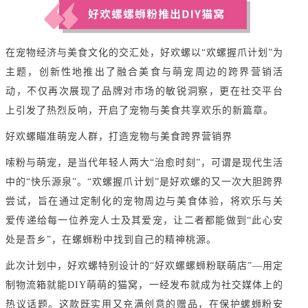
在宠物经济与美食文化的交汇处，好欢螺以“欢螺握爪计划”为
主题，创新性地推出了融合美食与萌宠周边的跨界营销活
动，不仅再次展现了品牌对市场的敏锐洞察，更在社交平台
上引发了热烈反响，开启了宠物与美食共享欢乐的新篇章。
好欢螺瞄准萌宠人群，打造宠物与美食跨界营销界
嗦粉与萌宠，是当代年轻人两大“治愈时刻”，可谓是现代生活
中的“快乐源泉”。“欢螺握爪计划”是好欢螺的又一次大胆跨界
尝试，旨在通过定制化的宠物周边与美食体验，将欢乐与关
爱传递给每一位养宠人士及其爱宠，让二者都能做到“此心安
处是吾乡”，在螺蛳粉中找到自己的精神桃源。
此次计划中，好欢螺特别设计的“好欢螺螺蛳粉联萌店”—用定
制物流箱就能DIY萌萌的猫窝，一经发布就成为社交媒体上的
热议话题。这款既实用又充满创意的赠品，在保护螺蛳粉安