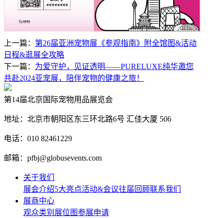
上一篇：
第26届亚洲宠物展《参观指南》附全馆图&活动
日程&逛展全攻略
下一篇：
为爱守护，见证透明——PURELUXE纯华邀您
共赴2024亚宠展，陪伴宠物的健康之旅！
第14届北京国际宠物用品展览会
地址：北京市朝阳区东三环北路6号‌ 汇佳大厦 506
电话：010 82461229
邮箱：pfbj@globusevents.com
关于我们
展会介绍
5大亮点
活动&会议
往届回顾
联系我们
展商中心
观众类别
展位图
参展申请