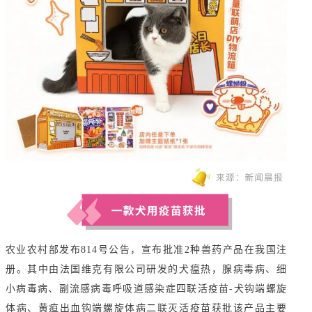
农业农村部发布814号公告，宣布批准2种兽药产品在我国注
册。其中由法国维克有限公司研发的犬瘟热，腺病毒病、细
小病毒病、副流感病毒呼吸道感染症四联活疫苗-犬钩端螺旋
体病、黄疸出血钩端螺旋体病二联灭活疫苗获批该产品主要