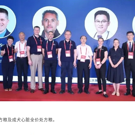
方粮及成犬心脏全价处方粮。