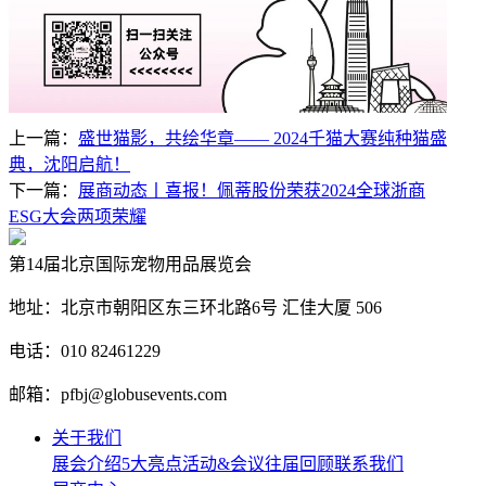
上一篇：
盛世猫影，共绘华章—— 2024千猫大赛纯种猫盛
典，沈阳启航！
下一篇：
展商动态丨喜报！佩蒂股份荣获2024全球浙商
ESG大会两项荣耀
第14届北京国际宠物用品展览会
地址：北京市朝阳区东三环北路6号‌ 汇佳大厦 506
电话：010 82461229
邮箱：pfbj@globusevents.com
关于我们
展会介绍
5大亮点
活动&会议
往届回顾
联系我们