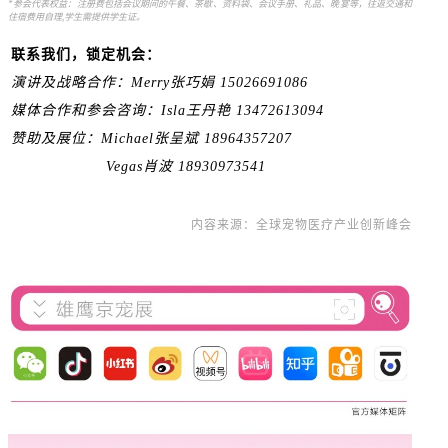
*参会代表权益：注册费包括会议期间的午餐、茶歇、资料袋、会议手册、礼品、晚宴等，往返交通和
住宿费用自理,学生需提供学生证。
联系我们，锁定机会：
演讲及战略合作：Merry张巧娟 15026691086
媒体合作和参会咨询：Isla王丹艳 13472613094
赞助及展位：Michael张呈斌 18964357207
Vegas肖波 18930973541
内容来源：全球宠物医疗产业创新峰会