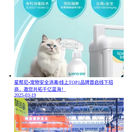
星帮尼•宠物安全消毒|线上TOP1品牌首启线下招
商，邀您共拓千亿蓝海！
2025-03-19