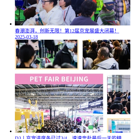
春潮澎湃，创新无限！第12届京宠展盛大闭幕！
2025-03-18
D3丨京宠进度条已过3/4，速速奔赴最后一天的精