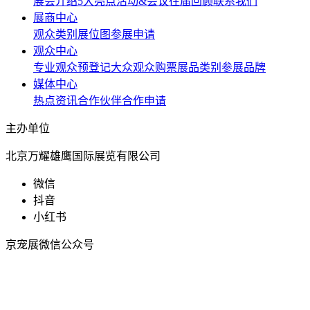
展会介绍
5大亮点
活动&会议
往届回顾
联系我们
展商中心
观众类别
展位图
参展申请
观众中心
专业观众预登记
大众观众购票
展品类别
参展品牌
媒体中心
热点资讯
合作伙伴
合作申请
主办单位
北京万耀雄鹰国际展览有限公司
微信
抖音
小红书
京宠展微信公众号
京宠展抖音号
京宠展小红书