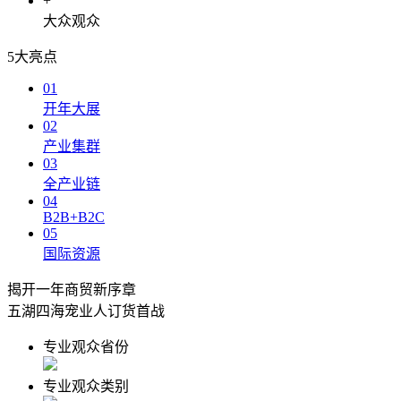
+
大众观众
5大亮点
01
开年大展
02
产业集群
03
全产业链
04
B2B+B2C
05
国际资源
揭开一年商贸新序章
五湖四海宠业人订货首战
专业观众省份
专业观众类别