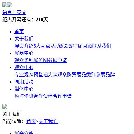
语言：英文
距离开幕还有：
216天
首页
关于我们
展会介绍
5大亮点
活动&会议
往届回顾
联系我们
展商中心
观众类别
展位图
参展申请
观众中心
专业观众预登记
大众观众购票
展品类别
参展品牌
同期活动
媒体中心
热点资讯
合作伙伴
合作申请
关于我们
当前位置：
首页
>
关于我们
展会介绍