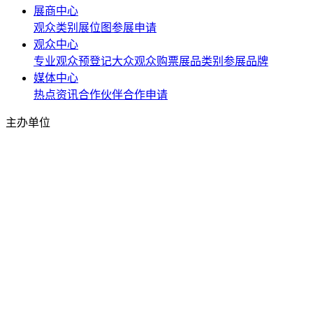
展商中心
观众类别
展位图
参展申请
观众中心
专业观众预登记
大众观众购票
展品类别
参展品牌
媒体中心
热点资讯
合作伙伴
合作申请
主办单位
北京万耀雄鹰国际展览有限公司
微信
抖音
小红书
京宠展微信公众号
京宠展抖音号
京宠展小红书