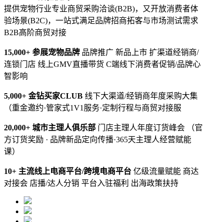
提供宠物行业专业商贸采购洽谈(B2B)，又开放消费者体
验场景(B2C)，一站式满足品牌招商拓客与市场测试需求
B2B高阶商贸对接
15,000+ 参展宠物品牌
品牌推广 新品上市 扩渠道经销商/
连锁门店 线上GMV直播带货 C端线下消费者促销/品牌心
智影响
5,000+ 金钻买家CLUB
线下大渠道/经销商年度采购大集
（重金邀约·管家式1V1服务·定制行程与商贸对接服
20,000+ 城市主理人俱乐部
门店主理人年度订货峰会 （官
方订货奖励 · 品牌新品定向传播·365天主理人经营赋能
课）
10+ 主流线上电商平台/跨境电商平台
亿级流量赋能 商达
对接会 店播/达人分销 平台入驻福利 出海政策扶持