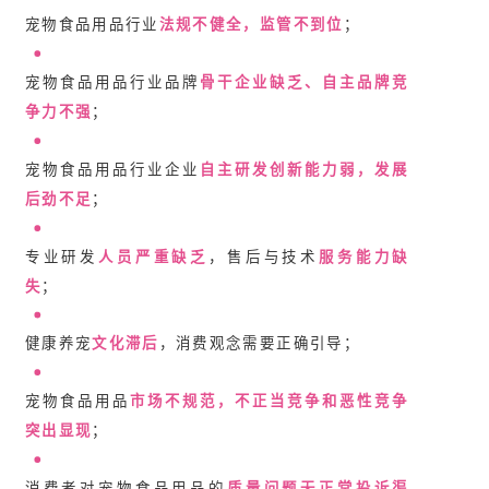
宠物食品用品行业
法规不健全，监管不到位
；
宠物食品用品行业品牌
骨干企业缺乏、自主品牌竞
争力不强
；
宠物食品用品行业企业
自主研发创新能力弱，发展
后劲不足
；
专业研发
人员严重缺乏
，售后与技术
服务能力缺
失
；
健康养宠
文化滞后
，消费观念需要正确引导；
宠物食品用品
市场不规范
，不正当竞争和恶性竞争
突出显现
；
消费者对宠物食品用品的
质量问题无正常投诉渠