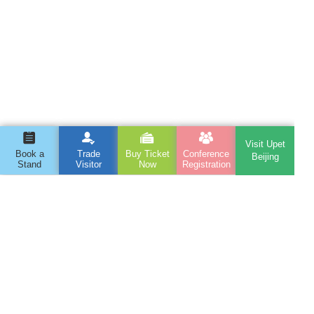
Visit Upet
Book a
Trade
Buy Ticket
Conference
Beijing
Stand
Visitor
Now
Registration
PREV :
第10届雄鹰京宠展系列活动之「玩儿转抖音」
NEXT :
石家庄站丨想要提升门店盈利？报名这个峰会来了解！
The 14th Beijing International Pet Products
Exhibition
Address : Room 506, Huijia Building, No. 6, East Third
Ring North Road, Chaoyang District, Beijing