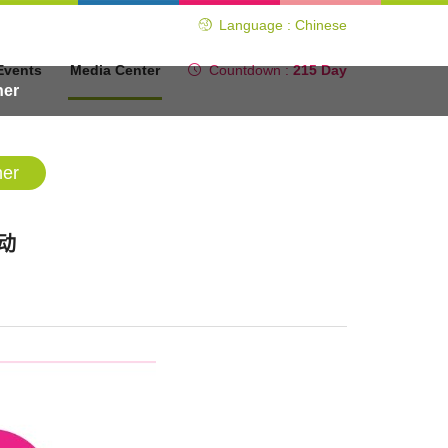
Language : Chinese
Events
Media Center
Countdown :
215 Day
ner
ner
动