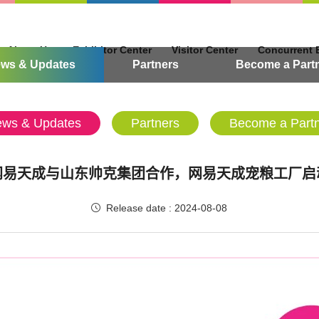
About Us
Exhibitor Center
Visitor Center
Concurrent 
ws & Updates
Partners
Become a Part
ws & Updates
Partners
Become a Part
网易天成与山东帅克集团合作，网易天成宠粮工厂启
Release date : 2024-08-08