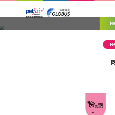
Home
Media Center
Ne
Location :
Home
>
Media Center
>
News & Updates
Ne