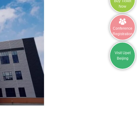
Buy Ticket
Now
Conference
Registration
Visit Upet
Beijing