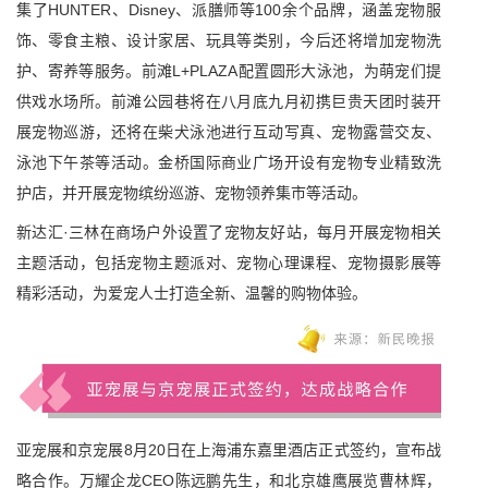
集了HUNTER、Disney、派膳师等100余个品牌，涵盖宠物服
饰、零食主粮、设计家居、玩具等类别，今后还将增加宠物洗
护、寄养等服务。前滩L+PLAZA配置圆形大泳池，为萌宠们提
供戏水场所。前滩公园巷将在八月底九月初携巨贵天团时装开
展宠物巡游，还将在柴犬泳池进行互动写真、宠物露营交友、
泳池下午茶等活动。金桥国际商业广场开设有宠物专业精致洗
护店，并开展宠物缤纷巡游、宠物领养集市等活动。
新达汇·三林在商场户外设置了宠物友好站，每月开展宠物相关
主题活动，包括宠物主题派对、宠物心理课程、宠物摄影展等
精彩活动，为爱宠人士打造全新、温馨的购物体验。
亚宠展和京宠展8月20日在上海浦东嘉里酒店正式签约，宣布战
略合作。万耀企龙CEO陈远鹏先生，和北京雄鹰展览曹林辉，