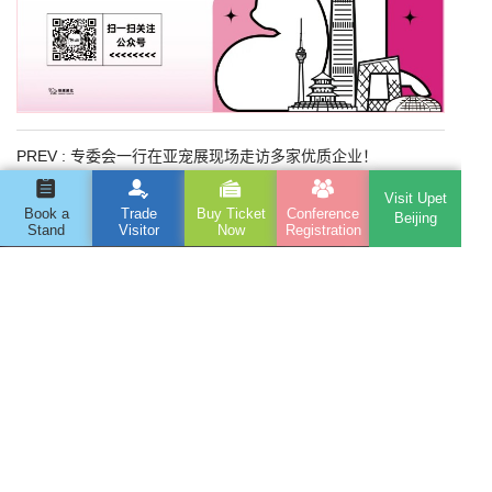
PREV :
专委会一行在亚宠展现场走访多家优质企业！
NEXT :
第三届中国宠物肠胃健康大会圆满落幕！豆柴引领肠胃
Visit Upet
健康新风貌
Book a
Trade
Buy Ticket
Conference
Beijing
Stand
Visitor
Now
Registration
The 14th Beijing International Pet Products
Exhibition
Address : Room 506, Huijia Building, No. 6, East Third
Ring North Road, Chaoyang District, Beijing
Telephone : 010-82461229
Email : pfbj@globusevents.com
Organizer