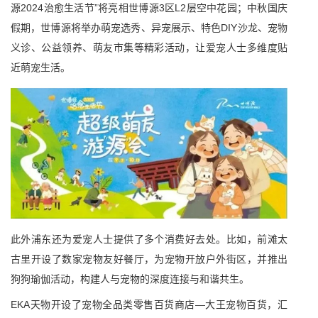
源2024治愈生活节”将亮相世博源3区L2层空中花园；中秋国庆
假期，世博源将举办萌宠选秀、异宠展示、特色DIY沙龙、宠物
义诊、公益领养、萌友市集等精彩活动，让爱宠人士多维度贴
近萌宠生活。
此外浦东还为爱宠人士提供了多个消费好去处。比如，前滩太
古里开设了数家宠物友好餐厅，为宠物开放户外街区，并推出
狗狗瑜伽活动，构建人与宠物的深度连接与和谐共生。
EKA天物开设了宠物全品类零售百货商店—大王宠物百货，汇