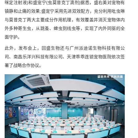
咪定注射液)和盛宠宁(虫莫昔克丁滴剂)据悉，盛右美对宠物有
镇静和止痛的效果;盛宠宁采用先进双效配方，充分利用吡虫啉
与莫昔克丁两大主要成分作用机理，有效覆盖并消灭宠物体内
外多种寄生虫，从跳蚤、蜱虫到线虫等，实现了内外同驱的全
面守护。
此外，发布会上，回盛生物还与广州派迪诺生物科技有限公
司、南昌乐洋兴科技有限公司、天津乖乖连锁宠物医院依次签
署了战略合作协议。