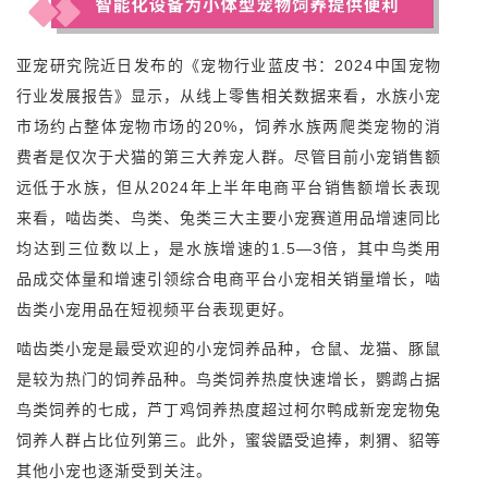
亚宠研究院近日发布的《宠物行业蓝皮书：2024中国宠物
行业发展报告》显示，从线上零售相关数据来看，水族小宠
市场约占整体宠物市场的20%，饲养水族两爬类宠物的消
费者是仅次于犬猫的第三大养宠人群。尽管目前小宠销售额
远低于水族，但从2024年上半年电商平台销售额增长表现
来看，啮齿类、鸟类、兔类三大主要小宠赛道用品增速同比
均达到三位数以上，是水族增速的1.5—3倍，其中鸟类用
品成交体量和增速引领综合电商平台小宠相关销量增长，啮
齿类小宠用品在短视频平台表现更好。
啮齿类小宠是最受欢迎的小宠饲养品种，仓鼠、龙猫、豚鼠
是较为热门的饲养品种。鸟类饲养热度快速增长，鹦鹉占据
鸟类饲养的七成，芦丁鸡饲养热度超过柯尔鸭成新宠宠物兔
饲养人群占比位列第三。此外，蜜袋鼯受追捧，刺猬、貂等
其他小宠也逐渐受到关注。