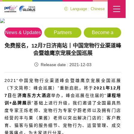
Language : Chinese
Media Center
Location :
Home
>
Media Center
>
News & Updates
News & Updates
Partners
Become a
Partner
免费报名，12月7日济南站丨中国宠物行业渠道峰
会暨雄鹰京宠展全国巡展
Release date : 2021-12-03
2021“中国宠物行业渠道峰会暨雄鹰京宠展全国巡展
（下文简称：峰会巡展）”重新启航，将于
2021年12月
7日
在
济南东方大酒店
举办，峰会巡展在往届的“
课程培
训+品牌展示
”基础上进行升级，我们邀请了全国最具热
度专家王烁老师、宠物行为专家宁蔚老师以及拥有门店
经营的丰与果（果酱）老师以突出解决门店的：客户教
育、猫客与猫的服务细节、宠物行为、运营管理、成交
量等痛点，为大家进行分享。