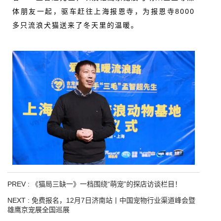
体朋友一起，驱车赶往上海报恩寺，为报恩寺8000
多只流浪犬猫送来了冬天里的温暖。
PREV :
《猫局三缺一》一档围绕“萌宠”的探店访谈栏目！
NEXT :
免费报名，12月7日济南站丨中国宠物行业渠道峰会暨
雄鹰京宠展全国巡展