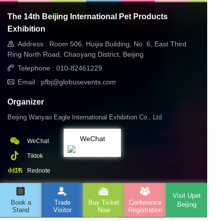
The 14th Beijing International Pet Products
Exhibition
Address : Room 506, Huijia Building, No. 6, East Third
Ring North Road, Chaoyang District, Beijing
Telephone : 010-82461229
Email : pfbj@globusevents.com
Organizer
Beijing Wanyao Eagle International Exhibition Co., Ltd
WeChat
WeChat
Tiktok
Rednote
Visit Upet
Copyright@ Beijing Wanyao Eagle International Exhibition Co., Ltd.
Book a
Trade
Buy Ticket
Conference
Beijing
All rights reserved for the 14th Eagle Beijing Pet Exhibition
京ICP
Stand
Visitor
Now
Registration
备17030582号